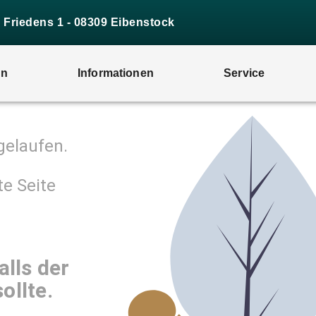
s Friedens 1 - 08309 Eibenstock
en
Informationen
Service
fgelaufen.
te Seite
alls der
ollte.