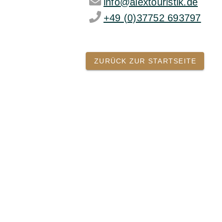
info@alextouristik.de
+49 (0)37752 693797
ZURÜCK ZUR STARTSEITE