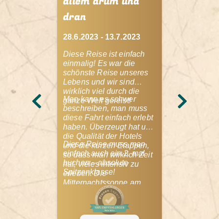
allem drum und
Höhepu
dran
Schlem
Der be
28.6.2023 - 13.7.2023
Österr
Diese Reise ist einfach
einmalig! Es war die
schönste Reise unseres
Lebens und wir sind
25.07.23 
wirklich viel durch die
Man kann es schwer
ganze Welt gereist!
beschreiben, man muss
diese Fahrt einfach erlebt
Einfach 
haben. Überzeugt hat uns
wohl fühl
die Qualität der Hotels
der erste
Diese Reise muss man
und die kurzen Etappen,
Familienho
einfach auch ein 2. mal
so dass man wirklich Zeit
herrlich i
buchen – absolute
hat, vieles intensiv zu
und hat un
Spitzenklasse!
erleben. Die
kaum zu ü
Mitternachtssonne am
Küche ver
Nordkap, Rentiere vorm
Wirtin Bar
Hoteleingang,
alle Ausfl
Traumstraßen auf den
immer für