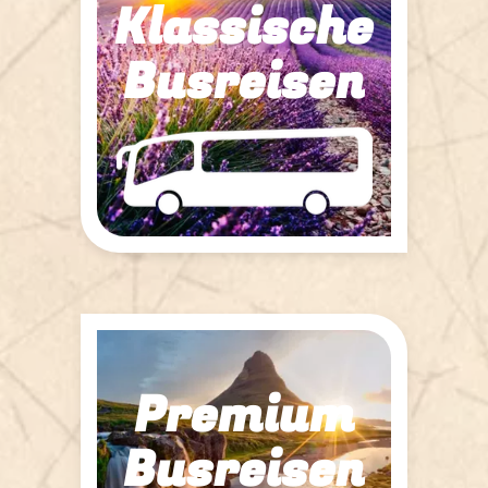
Klassische
Busreisen
1
Reise gefunden
Premium
Busreisen