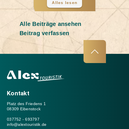
Lofoten und die
Alles lesen
Al
Überrasch
einzigatige Straße Rv17.
Reise mac
weitere Fa
Touristik.
Alle Beiträge ansehen
Beitrag verfassen
Kontakt
Platz des Friedens 1
08309 Eibenstock
037752 - 693797
info@alextouristik.de