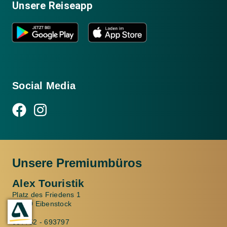
Unsere Reiseapp
Social Media
Unsere Premiumbüros
Alex Touristik
Platz des Friedens 1
08309 Eibenstock
037752 - 693797