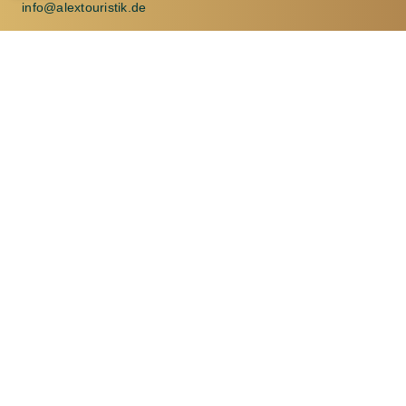
info@alextouristik.de
Montag und Dienstag 08:00 - 18:00 Uhr
Mittwoch und Donnerstag 08:00 - 16:30 Uhr
Freitag: 08:00 - 14:00 Uhr
Alex Touristik
Seminarstraße 13
08289 Schneeberg
03772 20665
info@alextouristik.de
Montag bis Freitag 09:00 - 17:00 Uhr
Alex Touristik
Karlsbader Straße 2
08340 Schwarzenberg
(im Kaufland)
03774 25525
info@alextouristik.de