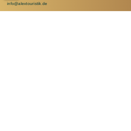
info@alextouristik.de
Montag und Dienstag 08:00 - 18:00 Uhr
Mittwoch und Donnerstag 08:00 - 16:30 Uhr
Freitag: 08:00 - 14:00 Uhr
Alex Touristik
Seminarstraße 13
08289 Schneeberg
03772 20665
info@alextouristik.de
Montag bis Freitag 09:00 - 17:00 Uhr
Alex Touristik
Karlsbader Straße 2
08340 Schwarzenberg
(im Kaufland)
03774 25525
info@alextouristik.de