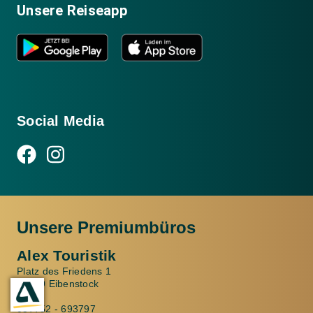
Unsere Reiseapp
Social Media
Unsere Premiumbüros
Alex Touristik
Platz des Friedens 1
08309 Eibenstock
037752 - 693797