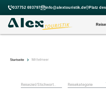
037752 693797
info@alextouristik.de
Platz de
Reis
Startseite
Mittelmeer