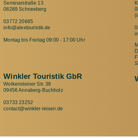
Seminarstraße 13
K
08289 Schneeberg
0
(
03772 20665
info@alextouristik.de
0
i
Montag bis Freitag 09:00 - 17:00 Uhr
M
D
F
S
Winkler Touristik GbR
Wolkensteiner Str. 38
09456 Annaberg-Buchholz
03733 23252
contact@winkler-reisen.de