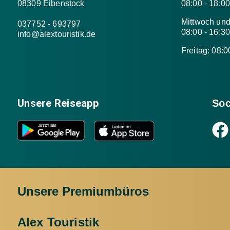
08309 Eibenstock
08:00 - 18:0
Mittwoch un
037752 - 693797
08:00 - 16:3
info@alextouristik.de
Freitag: 08:0
Unsere Reiseapp
Soc
Unsere Premiumbüros
Alex Touristik