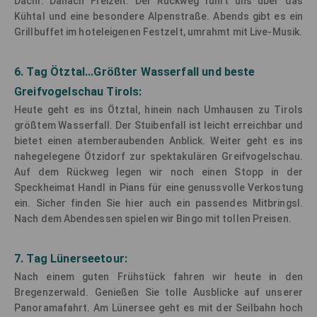
Dachl. Danach Freizeit. Der Rückweg führt uns über das
Kühtal und eine besondere Alpenstraße. Abends gibt es ein
Grillbuffet im hoteleigenen Festzelt, umrahmt mit Live-Musik.
6. Tag Ötztal...Größter Wasserfall und beste
Greifvogelschau Tirols:
Heute geht es ins Ötztal, hinein nach Umhausen zu Tirols
größtem Wasserfall. Der Stuibenfall ist leicht erreichbar und
bietet einen atemberaubenden Anblick. Weiter geht es ins
nahegelegene Ötzidorf zur spektakulären Greifvogelschau.
Auf dem Rückweg legen wir noch einen Stopp in der
Speckheimat Handl in Pians für eine genussvolle Verkostung
ein. Sicher finden Sie hier auch ein passendes Mitbringsl.
Nach dem Abendessen spielen wir Bingo mit tollen Preisen.
7. Tag Lünerseetour:
Nach einem guten Frühstück fahren wir heute in den
Bregenzerwald. Genießen Sie tolle Ausblicke auf unserer
Panoramafahrt. Am Lünersee geht es mit der Seilbahn hoch