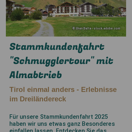
©
Ilhan Balta - stock.adobe.com
Stammkundenfahrt
"Schmugglertour" mit
Almabtrieb
Tirol einmal anders - Erlebnisse
im Dreiländereck
Für unsere Stammkundenfahrt 2025
haben wir uns etwas ganz Besonderes
einfallen lassen. Entdecken Sie das