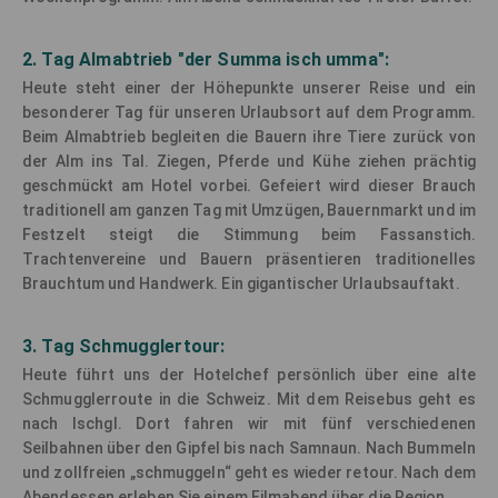
2. Tag Almabtrieb "der Summa isch umma":
Heute steht einer der Höhepunkte unserer Reise und ein
besonderer Tag für unseren Urlaubsort auf dem Programm.
Beim Almabtrieb begleiten die Bauern ihre Tiere zurück von
der Alm ins Tal. Ziegen, Pferde und Kühe ziehen prächtig
geschmückt am Hotel vorbei. Gefeiert wird dieser Brauch
traditionell am ganzen Tag mit Umzügen, Bauernmarkt und im
Festzelt steigt die Stimmung beim Fassanstich.
Trachtenvereine und Bauern präsentieren traditionelles
Brauchtum und Handwerk. Ein gigantischer Urlaubsauftakt.
3. Tag Schmugglertour:
Heute führt uns der Hotelchef persönlich über eine alte
Schmugglerroute in die Schweiz. Mit dem Reisebus geht es
nach Ischgl. Dort fahren wir mit fünf verschiedenen
Seilbahnen über den Gipfel bis nach Samnaun. Nach Bummeln
und zollfreien „schmuggeln“ geht es wieder retour. Nach dem
Abendessen erleben Sie einem Filmabend über die Region.