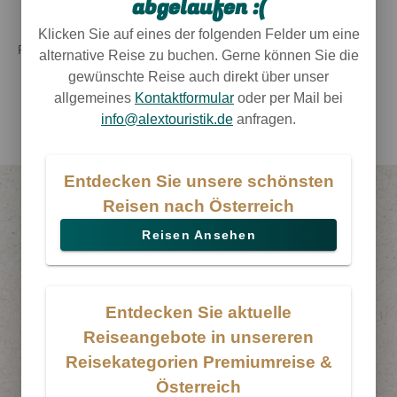
abgelaufen :(
Reise teilen
Klicken Sie auf eines der folgenden Felder um eine
Reiseübersicht
Österreich
|
Premiumreise
, Österreich
alternative Reise zu buchen. Gerne können Sie die
gewünschte Reise auch direkt über unser
allgemeines
Kontaktformular
oder per Mail bei
info@alextouristik.de
anfragen.
Entdecken Sie unsere schönsten
Premiumreise
Reisen nach Österreich
Reisen Ansehen
Das könnte Ihnen auch gefallen
Finden Sie hier weitere tolle Reiseangebote in
der gewählten Kategorie.
Entdecken Sie aktuelle
Reiseangebote in unsereren
Reisekategorien Premiumreise &
Österreich