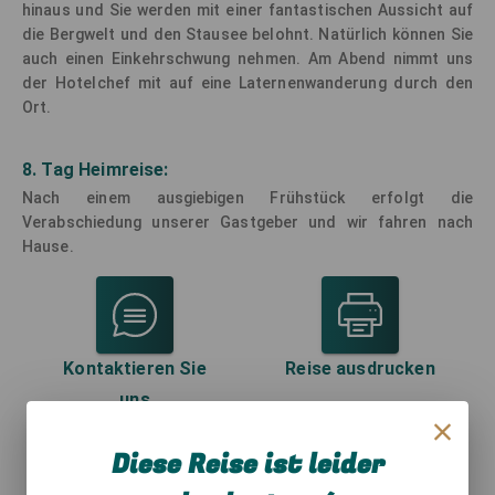
hinaus und Sie werden mit einer fantastischen Aussicht auf
die Bergwelt und den Stausee belohnt. Natürlich können Sie
auch einen Einkehrschwung nehmen. Am Abend nimmt uns
der Hotelchef mit auf eine Laternenwanderung durch den
Ort.
8. Tag Heimreise:
Nach einem ausgiebigen Frühstück erfolgt die
Verabschiedung unserer Gastgeber und wir fahren nach
Hause.
Kontaktieren Sie
Reise ausdrucken
uns
Diese Reise ist leider