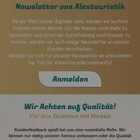
Newsletter von Alextouristik
Da die Welt immer digitaler wird, werden wir auch im
Internet immer aktiver. Um die Reisen noch mehr zu
bewerben und somit die Durchführung noch besser zu
sichern, werden wir auch einige Newsletter an unsere
Kunden verschicken.
Melden Sie sich für unseren Newsletter an und werden
Sie Teil der #alextouristikcommunity!
Anmelden
Wir Achten auf Qualität!
Für ihre Busreise mit Niveau
Kundenfeedback spielt bei uns eine essentielle Rolle. Wir
können nur stetig unseren Service verbessern oder die Qualität