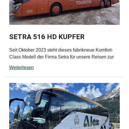
stufenfrei einstellbare Sonnenrollos an den
Seitenfenstern
Panoramakamera auf 2 großen Monitoren
Bordentertainment der neuesten Generation mit
CD, DVD, Radio und Streckenübertragung
SETRA 516 HD KUPFER
exklusive Bordversorgung im Bistro-Stil mit
Mikrowelle und Stehküche
Seit Oktober 2023 steht dieses fabrikneue Komfort-
beheiztes WC an Bord (auch im Winter nutzbar)
Class Modell der Firma Setra für unsere Reisen zur
neueste Assistenzsysteme für maximale Sicherheit
Verfügung und bietet Ihnen:
Weiterlesen
3-Punkt Gurt an jedem Sitzplatz
48 Schlafsessel mit großzügigen Sitzabstand,
individuell einstellbaren Kopfstützen, Armlehnen,
Zertifiziert bei der Gütegemeinschaft Buskomfort
Klapptischen und Fußrasten
mit 4★ superior
USB Ladedosen an jedem Fahrgastplatz
neueste Klimatechnik mit konstanter
Raumtemperatur unabhängig von der
Insassenzahl
3-Punkt Gurte an jedem Sitz für höchste Sicherheit