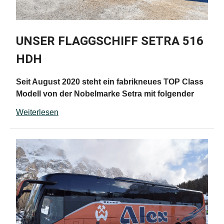
UNSER FLAGGSCHIFF SETRA 516
HDH
Seit August 2020 steht ein fabrikneues TOP Class
Modell von der Nobelmarke Setra mit folgender
Ausstattung für unsere Reisen zur Verfügung:
Weiterlesen
48 Schlafsessel mit luxuriösem Sitzabstand,
individuell einstellbaren Kopfstützen, Armlehnen,
Klapptischen und Fußrasten
neues Raumkonzept mit gigantisch großen
Seitenscheiben, dem „Top Sky Panorama-
Glasdach“ und einer extremen Stehhöhe
neueste Klimatechnik mit konstanter
Raumtemperatur, unabhängig von der
Insassenzahl, absolut zugfrei