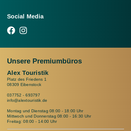
Social Media
Unsere Premiumbüros
Alex Touristik
Platz des Friedens 1
08309 Eibenstock
037752 - 693797
info@alextouristik.de
Montag und Dienstag 08:00 - 18:00 Uhr
Mittwoch und Donnerstag 08:00 - 16:30 Uhr
Freitag: 08:00 - 14:00 Uhr