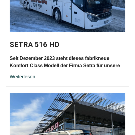
Insassenzahl, absolut zugfrei
Steckdosen an jedem Fahrgastplatz
SETRA 516 HD
Seit Dezember 2023 steht dieses fabrikneue
Komfort-Class Modell der Firma Setra für unsere
Reisen zur Verfügung und bietet Ihnen:
Weiterlesen
48 Schlafsessel mit großzügigen Sitzabstand,
Armlehnen, Klapptischen und Fußrasten
USB Ladedosen an jedem Fahrgastplatz
neueste Klimatechnik mit konstanter
Raumtemperatur unabhängig von der
Insassenzahl
modernstes Infotainment System mit DAB-Radio,