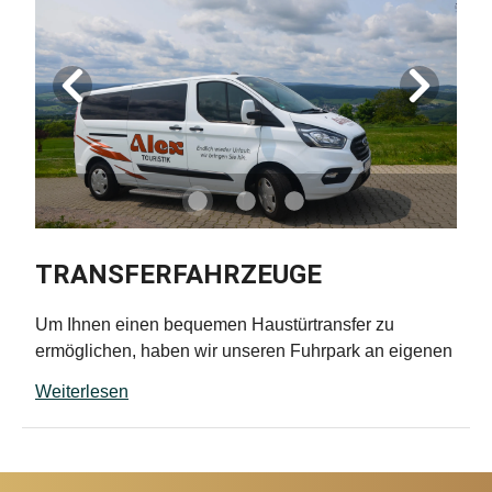
TRANSFERFAHRZEUGE
Um Ihnen einen bequemen Haustürtransfer zu
ermöglichen, haben wir unseren Fuhrpark an eigenen
Transferfahrzeugen gut besetzt. Folgende Fahrzeuge
Weiterlesen
stehen für jede Reise zur Verfügung: Mercedes-Benz
VITO, Ford Transit und Skoda Superb. Wir holen Sie
bequem von der Haustür ab und bringen Sie nach
tollen Urlaubstagen wieder bis nach Hause. Der