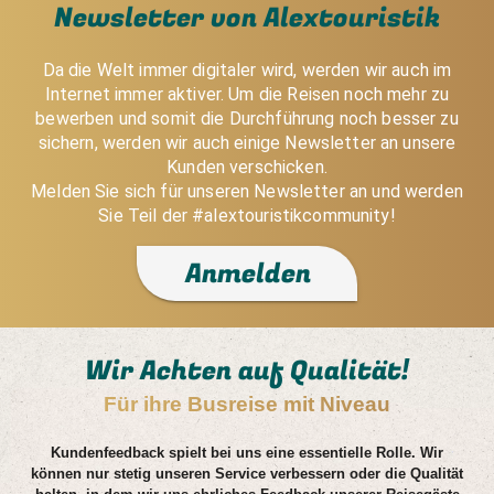
Newsletter von Alextouristik
Da die Welt immer digitaler wird, werden wir auch im
Internet immer aktiver. Um die Reisen noch mehr zu
bewerben und somit die Durchführung noch besser zu
sichern, werden wir auch einige Newsletter an unsere
Kunden verschicken.
Melden Sie sich für unseren Newsletter an und werden
Sie Teil der #alextouristikcommunity!
Anmelden
Wir Achten auf Qualität!
Für ihre Busreise mit Niveau
Kundenfeedback spielt bei uns eine essentielle Rolle. Wir
können nur stetig unseren Service verbessern oder die Qualität