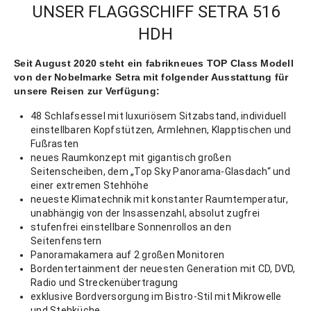
UNSER FLAGGSCHIFF SETRA 516
HDH
Seit August 2020 steht ein fabrikneues TOP Class Modell
von der Nobelmarke Setra mit folgender Ausstattung für
unsere Reisen zur Verfügung:
48 Schlafsessel mit luxuriösem Sitzabstand, individuell
einstellbaren Kopfstützen, Armlehnen, Klapptischen und
Fußrasten
neues Raumkonzept mit gigantisch großen
Seitenscheiben, dem „Top Sky Panorama-Glasdach“ und
einer extremen Stehhöhe
neueste Klimatechnik mit konstanter Raumtemperatur,
unabhängig von der Insassenzahl, absolut zugfrei
stufenfrei einstellbare Sonnenrollos an den
Seitenfenstern
Panoramakamera auf 2 großen Monitoren
Bordentertainment der neuesten Generation mit CD, DVD,
Radio und Streckenübertragung
exklusive Bordversorgung im Bistro-Stil mit Mikrowelle
und Stehküche