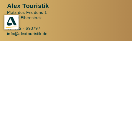
Alex Touristik
Platz des Friedens 1
08309 Eibenstock
037752 - 693797
info@alextouristik.de
Montag und Dienstag 08:00 - 18:00 Uhr
Mittwoch und Donnerstag 08:00 - 16:30 Uhr
Freitag: 08:00 - 14:00 Uhr
Alex Touristik
Seminarstraße 13
08289 Schneeberg
03772 20665
info@alextouristik.de
Montag bis Freitag 09:00 - 17:00 Uhr
Alex Touristik
Karlsbader Straße 2