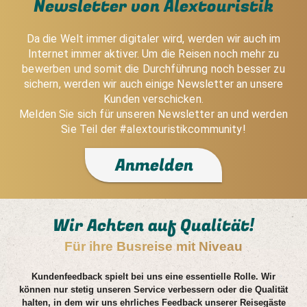
Newsletter von Alextouristik
Da die Welt immer digitaler wird, werden wir auch im
Internet immer aktiver. Um die Reisen noch mehr zu
bewerben und somit die Durchführung noch besser zu
sichern, werden wir auch einige Newsletter an unsere
Kunden verschicken.
Melden Sie sich für unseren Newsletter an und werden
Sie Teil der #alextouristikcommunity!
Anmelden
Wir Achten auf Qualität!
Für ihre Busreise mit Niveau
Kundenfeedback spielt bei uns eine essentielle Rolle. Wir
können nur stetig unseren Service verbessern oder die Qualität
halten, in dem wir uns ehrliches Feedback unserer Reisegäste