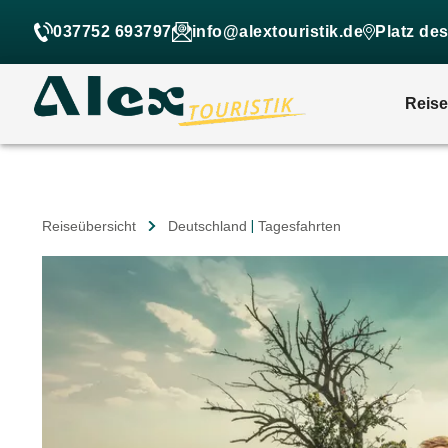
037752 693797
info@alextouristik.de
Platz de
Reis
Reiseübersicht
Deutschland
|
Tagesfahrten