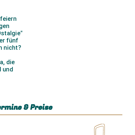
feiern
igen
© (c) Robert Jentzsch | www.rjphoto.de
stalgie"
er fünf
h nicht?
a, die
d und
rmine & Preise
© (c) Robert Jentzsch | www.rjphoto.de