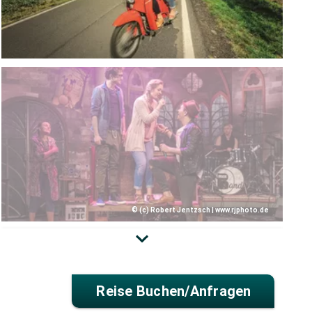
© (c) Robert Jentzsch | www.rjphoto.de
Reise Buchen/anfragen