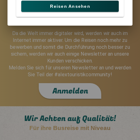
Reisen Ansehen
Newsletter von Alextouristik
Da die Welt immer digitaler wird, werden wir auch im
Internet immer aktiver. Um die Reisen noch mehr zu
bewerben und somit die Durchführung noch besser zu
sichern, werden wir auch einige Newsletter an unsere
Kunden verschicken.
Melden Sie sich für unseren Newsletter an und werden
Sie Teil der #alextouristikcommunity!
Anmelden
Wir Achten auf Qualität!
Für ihre Busreise mit Niveau