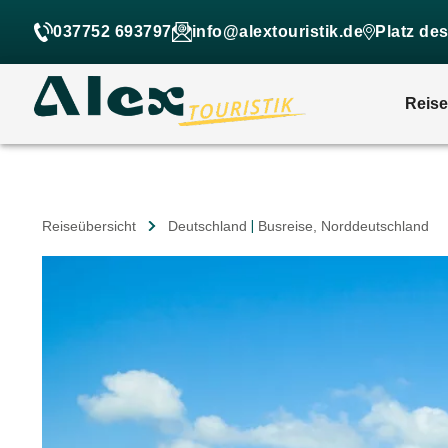
037752 693797
info@alextouristik.de
Platz de
Reis
Reiseübersicht
Deutschland
|
Busreise
, Norddeutschland