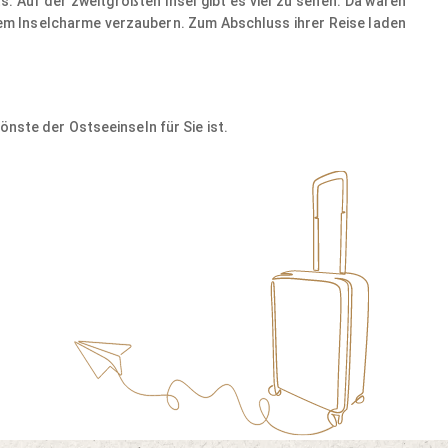
s. Auf der zweitgrößten Insel gibt es viel zu sehen. Da wären
ihrem Inselcharme verzaubern. Zum Abschluss ihrer Reise laden
nste der Ostseeinseln für Sie ist.
©
©