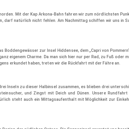
lnorden. Mit der Kap Arkona-Bahn fahren wir zum nördlichsten Punkt
, darf natürlich nicht fehlen. Am Nachmittag schiffen wir uns in 
as Boddengewässer zur Insel Hiddensee, dem „Capri von Pommern“
t ganz eigenem Charme. Da man sich hier nur per Rad, zu Fuß oder m
gens erkundet haben, treten wir die Rückfahrt mit der Fähre an.
Inseln zu dieser Halbinsel zusammen, es blieben drei unterschied
steinsucher, und Zingst mit Deich und Dünen. Unsere Rundfahrt 
lich steht auch ein Mittagsaufenthalt mit Möglichkeit zur Einke