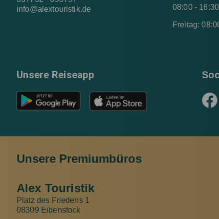
08:00 - 16:3
info@alextouristik.de
Freitag: 08:0
Unsere Reiseapp
Soc
Unsere Premiumbüros
Alex Touristik
Platz des Friedens 1
08309 Eibenstock