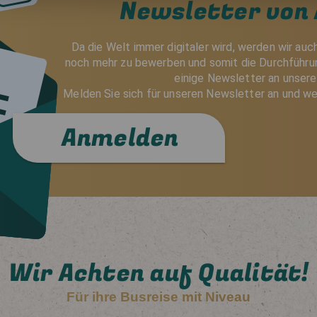
Newsletter von 
Da die Welt immer digitaler wird, werden wir auc
noch mehr zu bewerben und somit die Durchführun
einige Newsletter an unser
Melden Sie sich für unseren Newsletter an und we
Anmelden
Wir Achten auf Qualität!
Für ihre Busreise mit Niveau