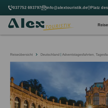
037752 693797
info@alextouristik.de
Platz de
Reis
Reiseübersicht
Deutschland
|
Adventstagesfahrten
, Tagesfa