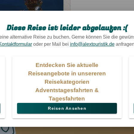
Diese Reise ist leider abgelaufen :(
 eine alternative Reise zu buchen. Gerne können Sie die gewün
Kontaktformular
oder per Mail bei
info@alextouristik.de
anfragen
Entdecken Sie aktuelle
Reiseangebote in unsereren
Reisekategorien
Adventstagesfahrten &
Tagesfahrten
Reisen Ansehen