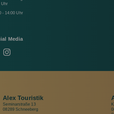
0 Uhr
0 - 14:00 Uhr
ial Media
Alex Touristik
Seminarstraße 13
K
08289 Schneeberg
0