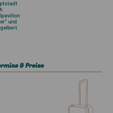
uptstadt
h
lpavillon
er“ und
©
ngelbert
rmine & Preise