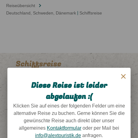
Reiseübersicht
Deutschland
, Schweden
, Dänemark
|
Schiffsreise
Schiffsreise
Das könnte Ihnen auch gefallen
Diese Reise ist leider
Finden Sie hier weitere tolle Reiseangebote in
abgelaufen :(
der gewählten Kategorie.
Klicken Sie auf eines der folgenden Felder um eine
alternative Reise zu buchen. Gerne können Sie die
gewünschte Reise auch direkt über unser
allgemeines
Kontaktformular
oder per Mail bei
info@alextouristik.de
anfragen.