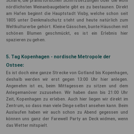
Schafe, die prähistorischen Schiffssetzungen oder die wohl
nördlichsten Weinanbaugebiete gibt es zu bestaunen. Direkt
am Hafen beginnt die Hauptstadt Visby, welche schon seit
1805 unter Denkmalschutz steht und heute natürlich zum
Weltkulturerbe gehört. Kleine Gässchen, bunte Häuschen mit
schönen Blumen geschmückt, es ist ein Erlebnis hier
spazieren zu gehen.
5. Tag Kopenhagen - nordische Metropole der
Ostsee:
Es ist doch eine ganze Strecke von Gotland bis Kopenhagen,
deshalb werden wir erst gegen 13:00 Uhr hier anlegen.
Angenehm ist es, beim Mittagessen zu sitzen und dem
Anlegemanöver zuzusehen. Wir haben dann bis 21:00 Uhr
Zeit, Kopenhagen zu erleben. Auch hier liegen wir direkt im
Zentrum, so dass man viele Dinge selbst ansehen kann. Beim
Auslaufen haben wir auch schon zu Abend gegessen und
können uns ganz der Farewell Party an Deck widmen, wenn
das Wetter mitspielt.