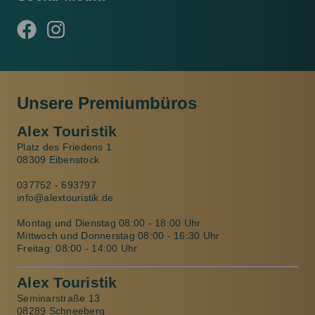
Unsere Premiumbüros
Alex Touristik
Platz des Friedens 1
08309 Eibenstock
037752 - 693797
info@alextouristik.de
Montag und Dienstag 08:00 - 18:00 Uhr
Mittwoch und Donnerstag 08:00 - 16:30 Uhr
Freitag: 08:00 - 14:00 Uhr
Alex Touristik
Seminarstraße 13
08289 Schneeberg