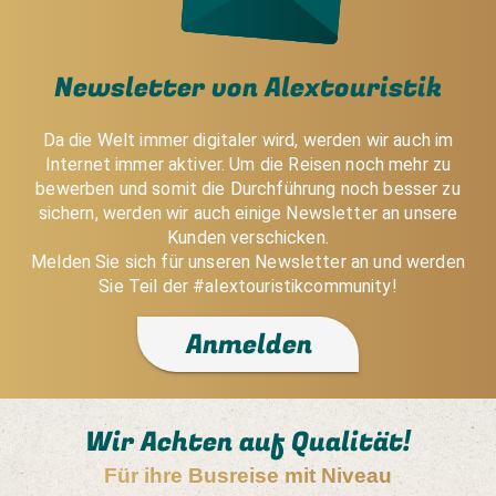
Newsletter von Alextouristik
Da die Welt immer digitaler wird, werden wir auch im
Internet immer aktiver. Um die Reisen noch mehr zu
bewerben und somit die Durchführung noch besser zu
sichern, werden wir auch einige Newsletter an unsere
Kunden verschicken.
Melden Sie sich für unseren Newsletter an und werden
Sie Teil der #alextouristikcommunity!
Anmelden
Wir Achten auf Qualität!
Für ihre Busreise mit Niveau