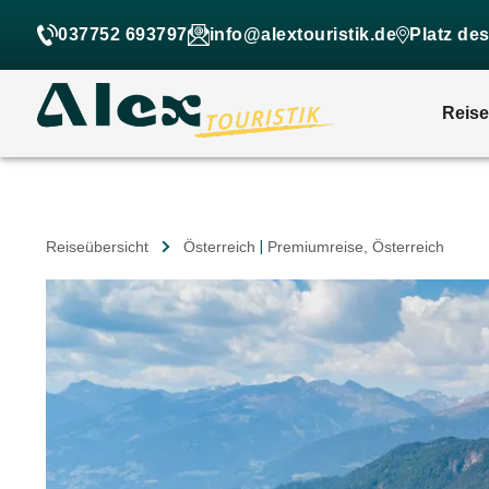
037752 693797
info@alextouristik.de
Platz de
Reis
Reiseübersicht
Österreich
|
Premiumreise
, Österreich