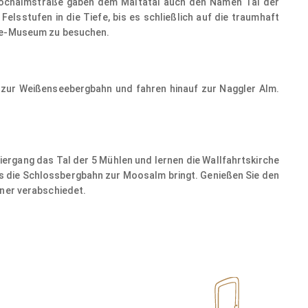
a-Hochalmstraße gaben dem Maltatal auch den Namen Tal der
sstufen in die Tiefe, bis es schließlich auf die traumhaft
che-Museum zu besuchen.
r zur Weißenseebergbahn und fahren hinauf zur Naggler Alm.
ergang das Tal der 5 Mühlen und lernen die Wallfahrtskirche
uns die Schlossbergbahn zur Moosalm bringt. Genießen Sie den
nner verabschiedet.