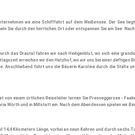
ternehmen wir eine Schifffahrt auf dem Weißensee. Der See lieg
eln Sie durch den herrlichen Ort oder entspannen Sie am See. Na
rch das Drautal fahren wir nach Heiligenblut, wo sich eine grandi
Mittagszeit erreichen wir den Hatzhof, wo wir uns bei einer deftigen
e. Anschließend führt uns die Bäuerin Karoline durch die Ställe 
et von einem örtlichen Reiseleiter lernen Sie Presseggersee - Faak
ria Wörth und in Millstatt ein. Nach dem Abendessen spielen wir Bin
f 14,4 Kilometern Länge, vorbei an neun Kehren und durch sechs T