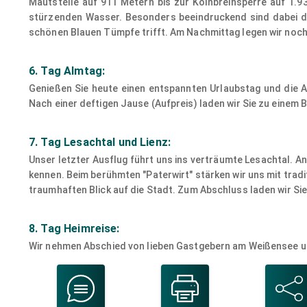
Mautstelle auf 911 Metern bis zur Kölnbreinsperre auf 1.
stürzenden Wasser. Besonders beeindruckend sind dabei die 
schönen Blauen Tümpfe trifft. Am Nachmittag legen wir noch
6. Tag Almtag:
Genießen Sie heute einen entspannten Urlaubstag und die A
Nach einer deftigen Jause (Aufpreis) laden wir Sie zu einem 
7. Tag Lesachtal und Lienz:
Unser letzter Ausflug führt uns ins verträumte Lesachtal. 
kennen. Beim berühmten "Paterwirt" stärken wir uns mit trad
traumhaften Blick auf die Stadt. Zum Abschluss laden wir Si
8. Tag Heimreise:
Wir nehmen Abschied von lieben Gastgebern am Weißensee un