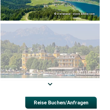
© stefanasal - stock.adobe.com
© alle.rechte:h.j.schunk;coburg
Reise Buchen/anfragen