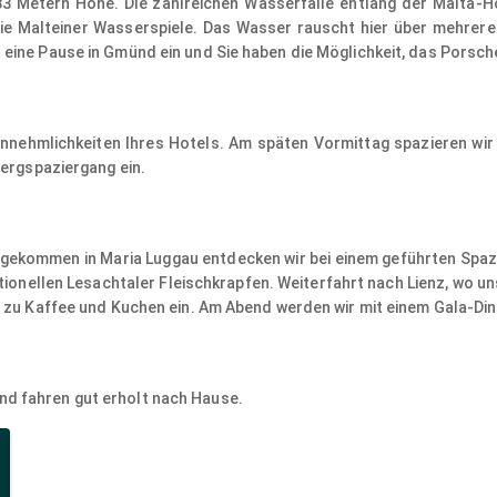
933 Metern Höhe. Die zahlreichen Wasserfälle entlang der Malt
Malteiner Wasserspiele. Das Wasser rauscht hier über mehrere Fel
 eine Pause in Gmünd ein und Sie haben die Möglichkeit, das Pors
nnehmlichkeiten Ihres Hotels. Am späten Vormittag spazieren wi
Bergspaziergang ein.
Angekommen in Maria Luggau entdecken wir bei einem geführten Spazi
itionellen Lesachtaler Fleischkrapfen. Weiterfahrt nach Lienz, wo 
e zu Kaffee und Kuchen ein. Am Abend werden wir mit einem Gala-Di
d fahren gut erholt nach Hause.