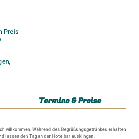
n Preis
© Geider Thomas
e
gen,
Termine & Preise
© hannes6380 - stock.adobe.com
zlich willkommen. Während des Begrüßungsgetränkes erhalten
nd lassen den Tag an der Hotelbar ausklingen.