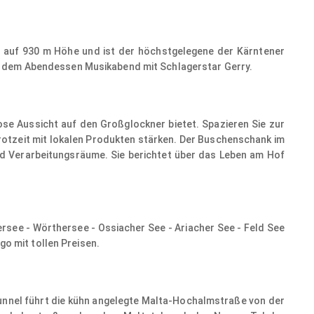
t auf 930 m Höhe und ist der höchstgelegene der Kärntener
ch dem Abendessen Musikabend mit Schlagerstar Gerry.
© ©Frank Krautschick - stock.adobe.com
ose Aussicht auf den Großglockner bietet. Spazieren Sie zur
 Brotzeit mit lokalen Produkten stärken. Der Buschenschank im
und Verarbeitungsräume. Sie berichtet über das Leben am Hof
ersee - Wörthersee - Ossiacher See - Ariacher See - Feld See
go mit tollen Preisen.
© Alice_D - stock.adobe.com
unnel führt die kühn angelegte Malta-Hochalmstraße von der