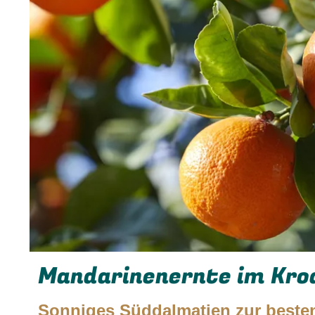
Mandarinenernte im Kroa
Sonniges Süddalmatien zur besten