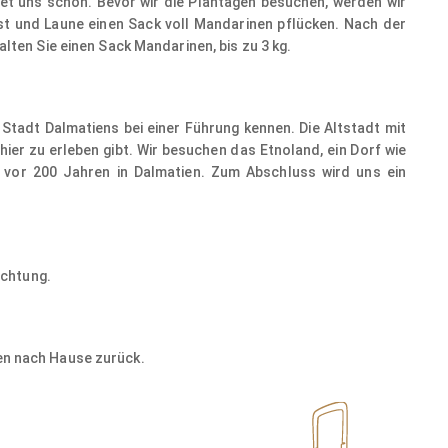
rtet uns schon. Bevor wir die Plantagen besuchen, werden wir
t und Laune einen Sack voll Mandarinen pflücken. Nach der
alten Sie einen Sack Mandarinen, bis zu 3 kg.
Stadt Dalmatiens bei einer Führung kennen. Die Altstadt mit
hier zu erleben gibt. Wir besuchen das Etnoland, ein Dorf wie
n vor 200 Jahren in Dalmatien. Zum Abschluss wird uns ein
© Freesurf - stock.adobe.com
achtung.
ren nach Hause zurück.
© a_mikhail - stock.adobe.com