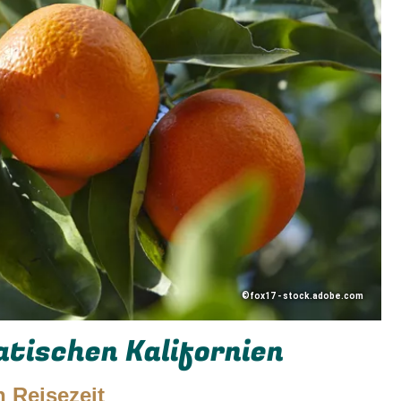
©fox17 - stock.adobe.com
tischen Kalifornien
 Reisezeit