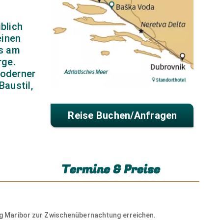
blich
einen
es am
© IAKOV FILIMONOV
rge.
moderner
austil,
Reise Buchen/anfragen
Termine & Preise
© nikkusha - stock.adobe.com
ag Maribor zur Zwischenübernachtung erreichen.