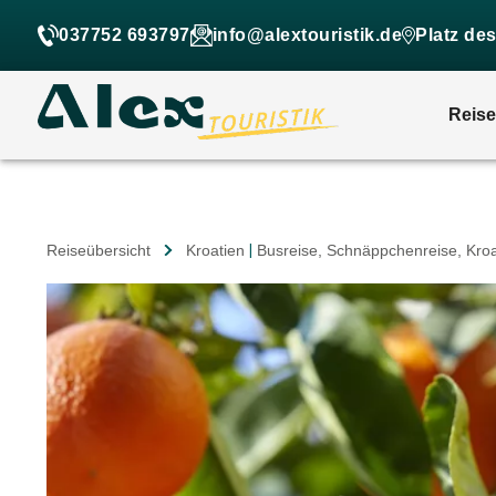
037752 693797
info@alextouristik.de
Platz de
Reis
Reiseübersicht
Kroatien
|
Busreise
, Schnäppchenreise
, Kro