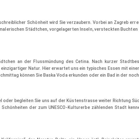
chreiblicher Schönheit wird Sie verzaubern. Vorbei an Zagreb errei
 malerischen Städtchen, vorgelagerten Inseln, versteckten Buchten 
ädtchen an der Flussmündung des Cetina. Nach kurzer Stadtbesi
nzigartiger Natur. Hier erwartet uns ein typisches Essen mit eine
chmittag können Sie Baska Voda erkunden oder ein Bad in der noc
l oder begleiten Sie uns auf der Küstenstrasse weiter Richtung Süde
e Schönheiten der zum UNESCO-Kulturerbe zählenden Stadt kennen. 