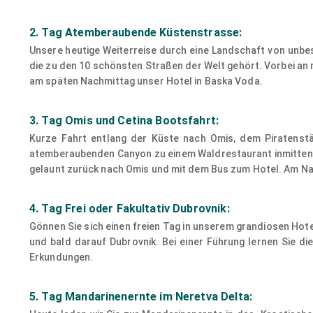
2. Tag Atemberaubende Küstenstrasse:
Unsere heutige Weiterreise durch eine Landschaft von unbes
die zu den 10 schönsten Straßen der Welt gehört. Vorbei an
am späten Nachmittag unser Hotel in Baska Voda.
3. Tag Omis und Cetina Bootsfahrt:
Kurze Fahrt entlang der Küste nach Omis, dem Piratenst
atemberaubenden Canyon zu einem Waldrestaurant inmitten ei
gelaunt zurück nach Omis und mit dem Bus zum Hotel. Am Na
4. Tag Frei oder Fakultativ Dubrovnik:
Gönnen Sie sich einen freien Tag in unserem grandiosen Hote
und bald darauf Dubrovnik. Bei einer Führung lernen Sie di
Erkundungen.
5. Tag Mandarinenernte im Neretva Delta: