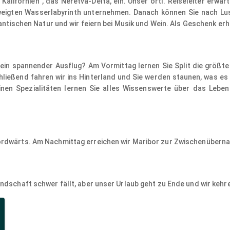
Kalifornien“, das Neretva-Delta, ein. Unser örtl. Reiseleiter erwa
eigten Wasserlabyrinth unternehmen. Danach können Sie nach Lus
mantischen Natur und wir feiern bei Musik und Wein. Als Geschenk erh
ein spannender Ausflug? Am Vormittag lernen Sie Split die größte 
hließend fahren wir ins Hinterland und Sie werden staunen, was es 
inen Spezialitäten lernen Sie alles Wissenswerte über das Lebe
nordwärts. Am Nachmittag erreichen wir Maribor zur Zwischenübern
andschaft schwer fällt, aber unser Urlaub geht zu Ende und wir keh