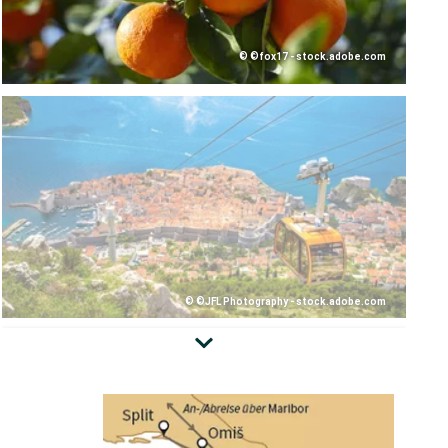
© ©fox17 - stock.adobe.com
© ©JFL Photography - stock.adobe.com