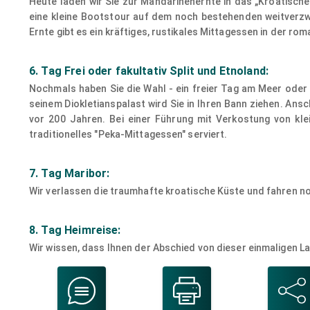
Heute laden wir Sie zur Mandarinenernte in das „Kroatische 
eine kleine Bootstour auf dem noch bestehenden weitverzw
Ernte gibt es ein kräftiges, rustikales Mittagessen in der ro
6. Tag Frei oder fakultativ Split und Etnoland:
Nochmals haben Sie die Wahl - ein freier Tag am Meer oder 
seinem Diokletianspalast wird Sie in Ihren Bann ziehen. Ansc
vor 200 Jahren. Bei einer Führung mit Verkostung von kle
traditionelles "Peka-Mittagessen" serviert.
7. Tag Maribor:
Wir verlassen die traumhafte kroatische Küste und fahren 
8. Tag Heimreise:
Wir wissen, dass Ihnen der Abschied von dieser einmaligen L