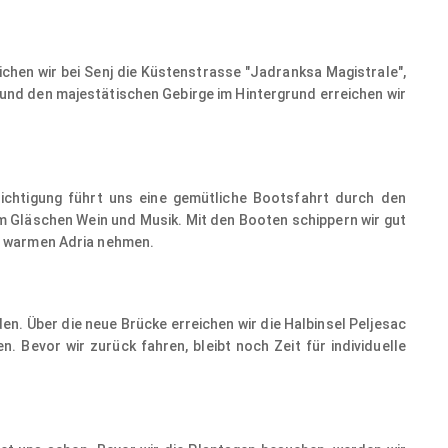
chen wir bei Senj die Küstenstrasse "Jadranksa Magistrale",
und den majestätischen Gebirge im Hintergrund erreichen wir
© (C) 2018 Liubomir Paut. All Rights Reserved.
chtigung führt uns eine gemütliche Bootsfahrt durch den
m Gläschen Wein und Musik. Mit den Booten schippern wir gut
h warmen Adria nehmen.
n. Über die neue Brücke erreichen wir die Halbinsel Peljesac
Bevor wir zurück fahren, bleibt noch Zeit für individuelle
© gotschim@canvaspix.org