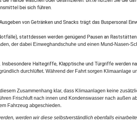
die Hände waschen oder desinfizieren. Bitte nutzen Sie die daf
nsmittel bei sich führen.
eim Ausgeben von Getränken und Snacks trägt das Buspersonal E
Notfälle), stattdessen werden genügend Pausen an Raststätten 
laden, der dabei Einweghandschuhe und einen Mund-Nasen-Schu
. Insbesondere Haltegriffe, Klapptische und Türgriffe werden nach
 gründlich durchlüftet. Während der Fahrt sorgen Klimaanlage u
n diesem Zusammenhang klar, dass Klimaanlagen keine zusätzlic
führen Frischluft nach innen und Kondenswasser nach außen ab
dem Fahrzeug abgeschieden.
erden, werden wir diese selbstverständlich ebenfalls einarbeite