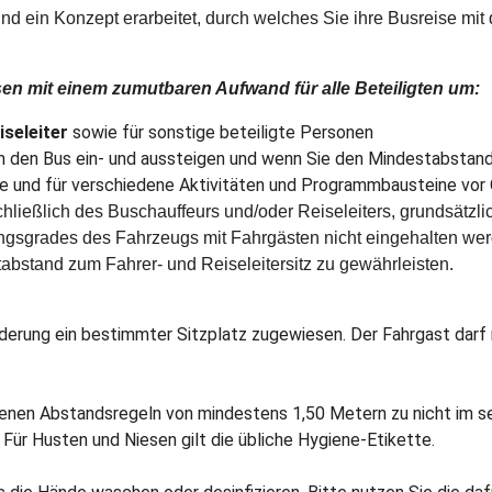
ein Konzept erarbeitet, durch welches Sie ihre Busreise mi
n mit einem zumutbaren Aufwand für alle Beteiligten um:
iseleiter
sowie für sonstige beteiligte Personen
n den Bus ein- und aussteigen und wenn Sie den Mindestabstand
ce und für verschiedene Aktivitäten und Programmbausteine vor 
hließlich des Buschauffeurs und/oder Reiseleiters, grundsätzl
gsgrades des Fahrzeugs mit Fahrgästen nicht eingehalten werd
abstand zum Fahrer- und Reiseleitersitz zu gewährleisten.
erung ein bestimmter Sitzplatz zugewiesen. Der Fahrgast darf 
enen Abstandsregeln von mindestens 1,50 Metern zu nicht im s
ür Husten und Niesen gilt die übliche Hygiene-Etikette.