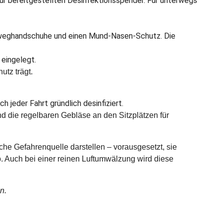
ür bereitgestellten Desinfektionsspender. Für unterwegs
inweghandschuhe und einen Mund-Nasen-Schutz. Die
eingelegt.
tz trägt.
 jeder Fahrt gründlich desinfiziert.
nd die regelbaren Gebläse an den Sitzplätzen für
he Gefahrenquelle darstellen – vorausgesetzt, sie
. Auch bei einer reinen Luftumwälzung wird diese
n.