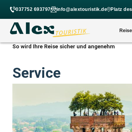
037752 693797
info@alextouristik.de
Platz de
Reis
So wird Ihre Reise sicher und angenehm
Service